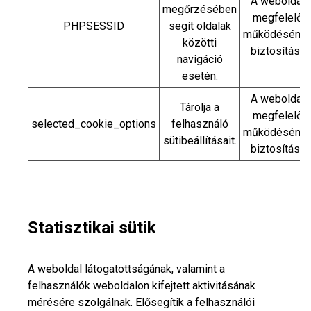
A weboldal
megőrzésében
megfelelő
PHPSESSID
segít oldalak
működéséne
közötti
biztosítása
navigáció
esetén.
A weboldal
Tárolja a
megfelelő
selected_cookie_options
felhasználó
működéséne
sütibeállításait.
biztosítása
Statisztikai sütik
A weboldal látogatottságának, valamint a
felhasználók weboldalon kifejtett aktivitásának
mérésére szolgálnak. Elősegítik a felhasználói