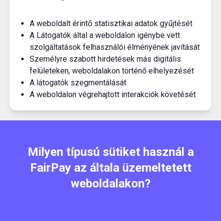
A weboldalt érintő statisztikai adatok gyűjtését
A Látogatók által a weboldalon igénybe vett
szolgáltatások felhasználói élményének javítását
Személyre szabott hirdetések más digitális
felületeken, weboldalakon történő elhelyezését
A látogatók szegmentálását
A weboldalon végrehajtott interakciók követését
Milyen típusú sütiket használ a
FairPay az általa üzemeltetett
weboldalakon?