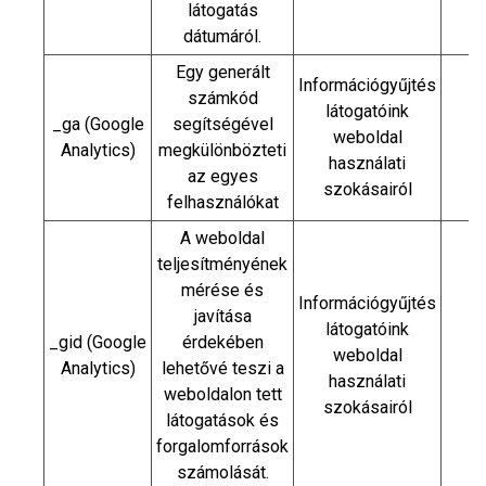
látogatás
dátumáról.
Egy generált
Információgyűjtés
számkód
látogatóink
_ga (Google
segítségével
weboldal
Analytics)
megkülönbözteti
használati
az egyes
szokásairól
felhasználókat
A weboldal
teljesítményének
mérése és
Információgyűjtés
javítása
látogatóink
_gid (Google
érdekében
weboldal
2
Analytics)
lehetővé teszi a
használati
weboldalon tett
szokásairól
látogatások és
forgalomforrások
számolását.