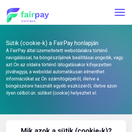
Sütik (cookie-k) a FairPay honlapján
A FairPay által üzemeltetett weboldalakra történő
navigálással, ha böngészőjének beállításai engedik, vagy
azt Ön az oldalra történő látogatásakor kifejezetten
jóváhagyja, a weboldal automatikusan elmenthet
információkat az Ön számítógépéről, illetve a
böngészésre használt egyéb eszközéről, illetve azon
ilyen célból ún. sütiket (cookie) helyezhet el.
Mik azok a sütik (cookie-k)?