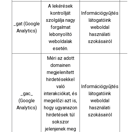
A lekérések
kontrollját
Információgyűjtés
szolgálja nagy
látogatóink
_gat (Google
forgalmat
weboldal
1
Analytics)
lebonyolító
használati
weboldalak
szokásairól
esetén.
Méri az adott
domainen
megjelenített
hirdetésekkel
való
Információgyűjtés
_gac_
interakciókat, és
látogatóink
(Google
megelőzi azt is,
weboldal
9
Analytics)
hogy ugyanazon
használati
hirdetések túl
szokásairól
sokszor
jelenjenek meg