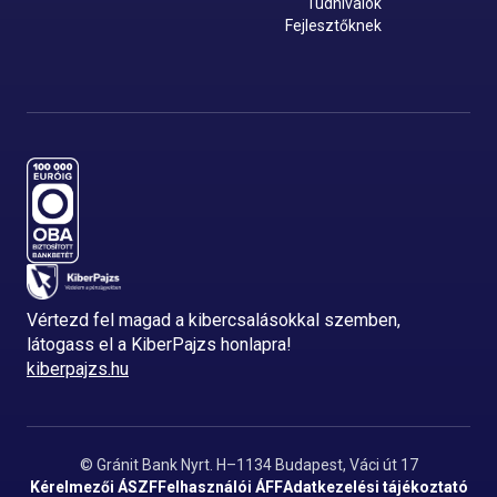
Tudnivalók
Fejlesztőknek
Vértezd fel magad a kibercsalásokkal szemben,
látogass el a KiberPajzs honlapra!
kiberpajzs.hu
© Gránit Bank Nyrt. H–1134 Budapest, Váci út 17
Kérelmezői ÁSZF
Felhasználói ÁFF
Adatkezelési tájékoztató