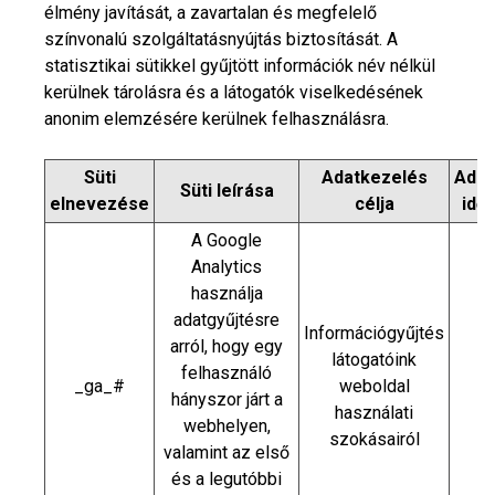
élmény javítását, a zavartalan és megfelelő
színvonalú szolgáltatásnyújtás biztosítását. A
statisztikai sütikkel gyűjtött információk név nélkül
kerülnek tárolásra és a látogatók viselkedésének
anonim elemzésére kerülnek felhasználásra.
Süti
Adatkezelés
Adat
Süti leírása
elnevezése
célja
idő
A Google
Analytics
használja
adatgyűjtésre
Információgyűjtés
arról, hogy egy
látogatóink
felhasználó
_ga_#
weboldal
hányszor járt a
használati
webhelyen,
szokásairól
valamint az első
és a legutóbbi